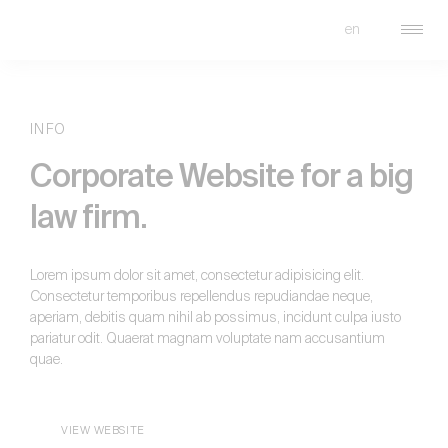
en
FRADE
INFO
Corporate Website for a big
law firm.
Lorem ipsum dolor sit amet, consectetur adipisicing elit.
Consectetur temporibus repellendus repudiandae neque,
aperiam, debitis quam nihil ab possimus, incidunt culpa iusto
pariatur odit. Quaerat magnam voluptate nam accusantium
quae.
VIEW WEBSITE