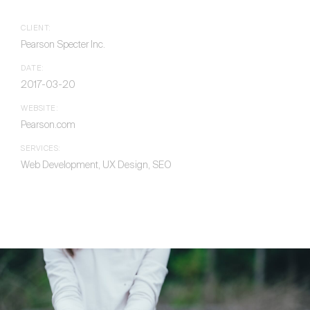
CLIENT:
Pearson Specter Inc.
DATE:
2017-03-20
WEBSITE:
Pearson.com
SERVICES:
Web Development, UX Design, SEO