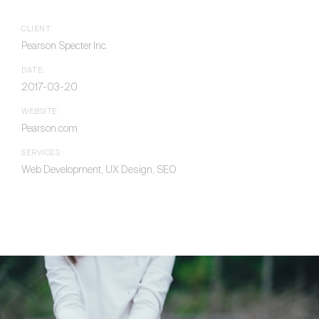
CLIENT:
Pearson Specter Inc.
DATE:
2017-03-20
WEBSITE:
Pearson.com
SERVICES:
Web Development, UX Design, SEO