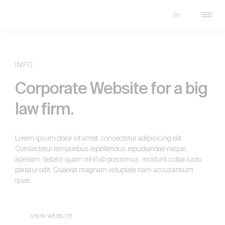
en
FRADE
INFO
Corporate Website for a big
law firm.
Lorem ipsum dolor sit amet, consectetur adipisicing elit.
Consectetur temporibus repellendus repudiandae neque,
aperiam, debitis quam nihil ab possimus, incidunt culpa iusto
pariatur odit. Quaerat magnam voluptate nam accusantium
quae.
VIEW WEBSITE