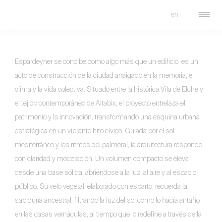
en
FRADE
Espardeyner se concibe como algo más que un edificio; es un
acto de construcción de la ciudad arraigado en la memoria, el
clima y la vida colectiva. Situado entre la histórica Vila de Elche y
el tejido contemporáneo de Altabix, el proyecto entrelaza el
patrimonio y la innovación, transformando una esquina urbana
estratégica en un vibrante hito cívico. Guiada por el sol
mediterráneo y los ritmos del palmeral, la arquitectura responde
con claridad y moderación. Un volumen compacto se eleva
desde una base sólida, abriéndose a la luz, al aire y al espacio
público. Su velo vegetal, elaborado con esparto, recuerda la
sabiduría ancestral, filtrando la luz del sol como lo hacía antaño
en las casas vernáculas, al tiempo que lo redefine a través de la